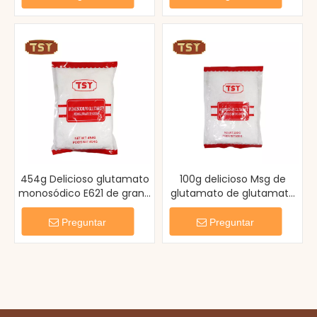
454g Delicioso glutamato
100g delicioso Msg de
monosódico E621 de grano
glutamato de glutamato
fino
de monosódico de
comida china inductora
Preguntar
Preguntar
de umami