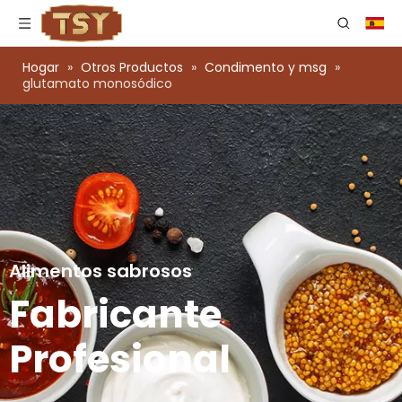
Hogar
»
Otros Productos
»
Condimento y msg
»
glutamato monosódico
Alimentos sabrosos
Fabricante
Profesional