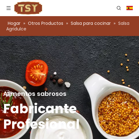
Hogar
»
Otros Productos
»
Salsa para cocinar
»
Salsa
Agridulce
Alimentos sabrosos
Fabricante
Profesional