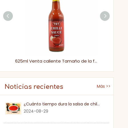
Saza de chile dulce tailandés picante pastoso
625ml Venta caliente Tamaño de la familia Salsa de chile de pimiento rojo para cocinar casera
Noticias recientes
Más >>
¿Cuánto tiempo dura la salsa de chile dulce una vez que se abre?
2024-08-29