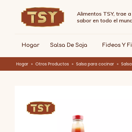
Alimentos TSY, trae a 
sabor en todo el mu
Hogar
Salsa De Soja
Fideos Y F
Hogar
»
Otros Productos
»
Salsa para cocinar
»
Salsa