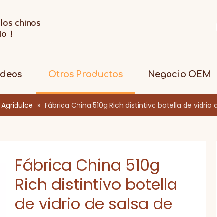
los chinos
ndo！
ideos
Otros Productos
Negocio OEM
 Agridulce
»
Fábrica China 510g Rich distintivo botella de vidrio 
Fábrica China 510g
Rich distintivo botella
de vidrio de salsa de