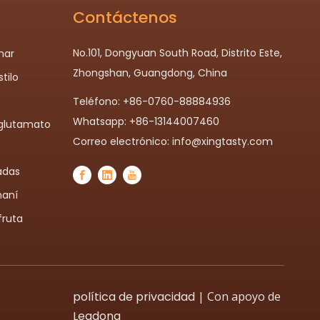
Contáctenos
No.101, Dongyuan South Road, Distrito Este,
nar
Zhongshan, Guangdong, China
tilo
Teléfono: +86-0760-88884936
Whatsapp: +86-13144007460
glutamato
Correo electrónico:
info@xingtasty.com
adas
maní
fruta
política de privacidad
| Con apoyo de
Leadong