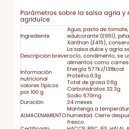
Parámetros sobre la salsa agria y r
agridulce
Agua, pasta de tomate, a
Ingrediente
edulcorante (E951), pi
Xanthan (E415), conserv
La salsa dulce y agria 
Descripción breve
rocío, condimento, se 
alimentos como carnes a l
Energía 577kJ/138kcal
Información
Proteína 0.3g
nutricional
Total de grasa 0.6g
valores típicos
Carbohidratos 32.3g
por 100 g
Sodio 670mg
Duración
24 meses
Mantenga a temperatur
ALMACENAMIENTO:
humedad. Cierre después
fresco.
Certificado
HACCP, BRC, IFS, HALAL, 