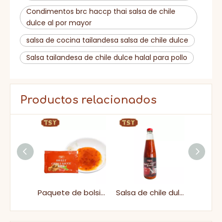
Condimentos brc haccp thai salsa de chile
dulce al por mayor
salsa de cocina tailandesa salsa de chile dulce
Salsa tailandesa de chile dulce halal para pollo
Productos relacionados
230 g de salsa de chile dulce tailandesa de tamaño pequeño para camarones o rollitos de primavera
Paquete de bolsitas Halal para llevar salsa de chile dulce picante para mojar
Salsa de chile dulce picante de bajo azúcar salsa coreana tailandesa para uso en casa y comercial