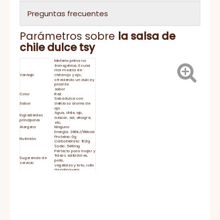
Preguntas frecuentes
Parámetros sobre
la salsa
de
chile dulce tsy
Materia prima no
transgénica; Es una
rica mezcla de
Ventaja
chile rojo y ajo,
ofreciendo un dulce y
picante
sabor
Color
Red
Sabe dulce con
Sabor
delicioso aroma de
ajo
Agua, chile, ajo,
Ingredientes
azúcar, sal, vinagre,
principales
etc.
Alergeno
Ninguno
Energía: 286kJ/68kcal
Proteína: 0g
Nutrición
Carbohidrato: 16.8g
Sodio: 548mg
Perfecto para mojar y
fideos saltadores,
Sugerencia de
pollo,
servicio
vegetales y tofu, rollo
de primavera.
Duración
24 meses
Cierre la tapa con
fuerza y ​​mantenga
Almacenamiento
refrigerada después
de su uso
El tiempo de
15-25 días
entrega
HACCP, BRC, IFS,
Certificado
HALAL, KOSHER, ISO