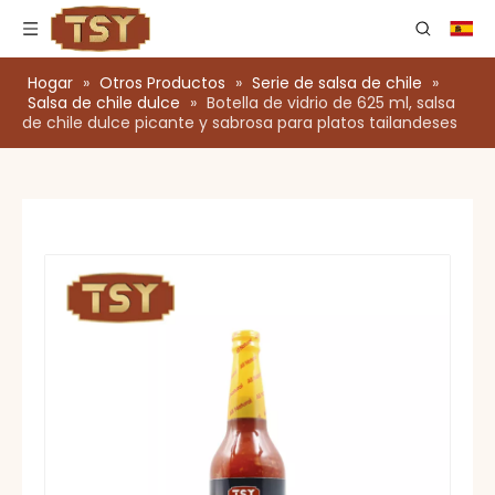
Hogar
»
Otros Productos
»
Serie de salsa de chile
»
Salsa de chile dulce
»
Botella de vidrio de 625 ml, salsa
de chile dulce picante y sabrosa para platos tailandeses