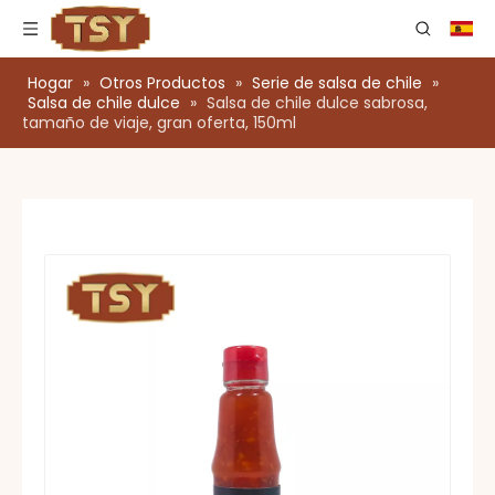
Hogar
»
Otros Productos
»
Serie de salsa de chile
»
Salsa de chile dulce
»
Salsa de chile dulce sabrosa,
tamaño de viaje, gran oferta, 150ml