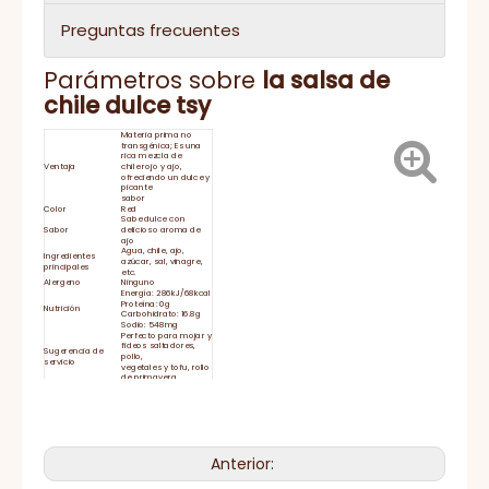
Preguntas frecuentes
Parámetros sobre
la salsa
de
chile dulce tsy
Materia prima no
transgénica; Es una
rica mezcla de
Ventaja
chile rojo y ajo,
ofreciendo un dulce y
picante
sabor
Color
Red
Sabe dulce con
Sabor
delicioso aroma de
ajo
Agua, chile, ajo,
Ingredientes
azúcar, sal, vinagre,
principales
etc.
Alergeno
Ninguno
Energía: 286kJ/68kcal
Proteína: 0g
Nutrición
Carbohidrato: 16.8g
Sodio: 548mg
Perfecto para mojar y
fideos saltadores,
Sugerencia de
pollo,
servicio
vegetales y tofu, rollo
de primavera.
Duración
24 meses
Cierre la tapa con
fuerza y ​​mantenga
Almacenamiento
refrigerada después
de su uso
El tiempo de
15-25 días
entrega
Anterior:
HACCP, BRC, IFS,
Certificado
HALAL, KOSHER, ISO