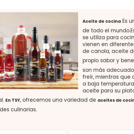
Es u
Aceite de cocina
de todo el mundo.E
se utiliza para coci
vienen en diferente
de canola, aceite d
propio sabor y bene
son más adecuados
freír, mientras que
a baja temperatura.
aceite para su pla
al.
, ofrecemos una variedad de
En TSY
aceites de coci
es culinarias.