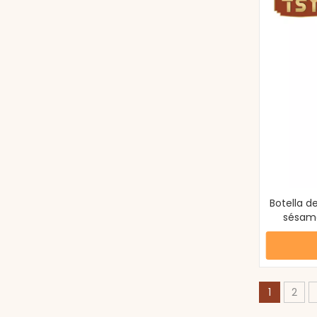
Botella d
sésamo
1
2