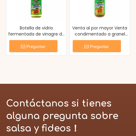
Botella de vidrio
Venta al por mayor Venta
fermentada de vinagre de
condimentado a granel
sidra de manzana
Vinagre de sidra de
afrutado
manzana amarillo a
Preguntar
Preguntar
granel
Contáctanos si tienes
alguna pregunta sobre
salsa y fideos！