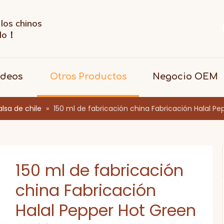
los chinos
ndo！
ideos
Otros Productos
Negocio OEM
alsa de chile
»
150 ml de fabricación china Fabricación Halal Pe
150 ml de fabricación
china Fabricación
Halal Pepper Hot Green