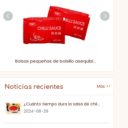
Bolsas pequeñas de bolsillo asequible se lleva conveniente para llevar salsa de chile picante para mojar
Bolsas pequeñas de bolsillo asequible se lleva conveniente para llevar salsa de chile picante para mojar
Noticias recientes
Más >>
¿Cuánto tiempo dura la salsa de chile dulce una vez que se abre?
2024-08-29