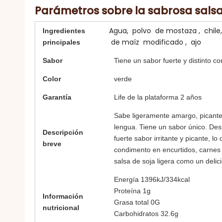
Parámetros sobre la sabrosa salsa 
Agua, polvo de mostaza , chile
Ingredientes
de maíz modificado , ajo
principales
Sabor
Tiene un sabor fuerte y distinto c
Color
verde
Garantía
Life de la plataforma 2 años
Sabe ligeramente amargo, picante y
lengua. Tiene un sabor único. Des
Descripción
fuerte sabor irritante y picante, 
breve
condimento en encurtidos, carne
salsa de soja ligera como un deli
Energía 1396kJ/334kcal
Proteína 1g
Información
Grasa total 0G
nutricional
Carbohidratos 32.6g