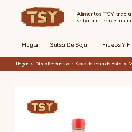
Alimentos TSY, trae a 
sabor en todo el mu
Hogar
Salsa De Soja
Fideos Y F
Hogar
»
Otros Productos
»
Serie de salsa de chile
»
S