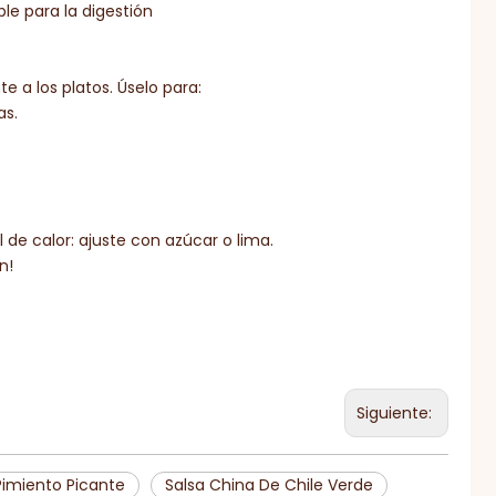
ble para la digestión
e a los platos. Úselo para:
as.
de calor: ajuste con azúcar o lima.
ón!
Siguiente:
Pimiento Picante
Salsa China De Chile Verde