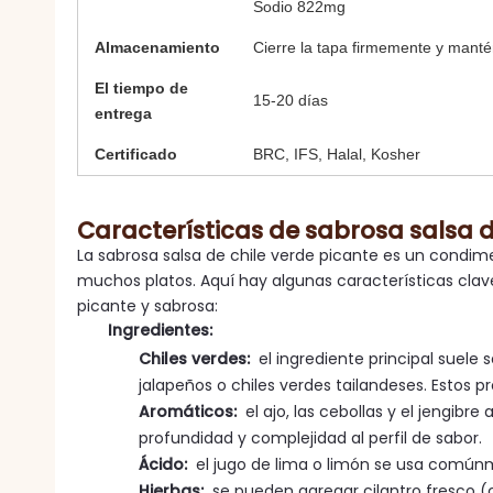
Sodio 822mg
Almacenamiento
Cierre la tapa firmemente y manté
El tiempo de
15-20 días
entrega
Certificado
BRC, IFS, Halal, Kosher
Características de sabrosa salsa d
La sabrosa salsa de chile verde picante es un condim
muchos platos. Aquí hay algunas características clave
picante y sabrosa:
Ingredientes:
Chiles verdes:
el ingrediente principal suele 
jalapeños o chiles verdes tailandeses. Estos p
Aromáticos:
el ajo, las cebollas y el jengib
profundidad y complejidad al perfil de sabor.
Ácido:
el jugo de lima o limón se usa comúnme
Hierbas:
se pueden agregar cilantro fresco (ci