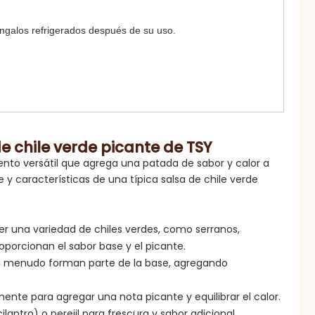
ngalos refrigerados después de su uso.
e chile verde picante de TSY
ento versátil que agrega una patada de sabor y calor a
 y características de una típica salsa de chile verde
ser una variedad de chiles verdes, como serranos,
roporcionan el sabor base y el picante.
re a menudo forman parte de la base, agregando
nte para agregar una nota picante y equilibrar el calor.
lantro) o perejil para frescura y sabor adicional.