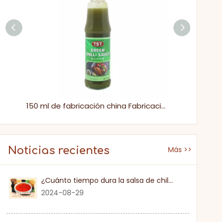
Tsy Food 482g Condimento Asiático Condimento Salsa De Chile Verde
150 ml de fabricación china Fabricación Halal Pepper Hot Green Chili Salsa
Noticias recientes
Más >>
¿Cuánto tiempo dura la salsa de chile dulce una vez que se abre?
2024-08-29