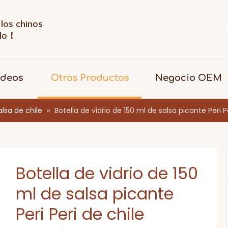
los chinos
ndo！
ideos
Otros Productos
Negocio OEM
alsa de chile
»
Botella de vidrio de 150 ml de salsa picante Peri P
Botella de vidrio de 150
ml de salsa picante
Peri Peri de chile