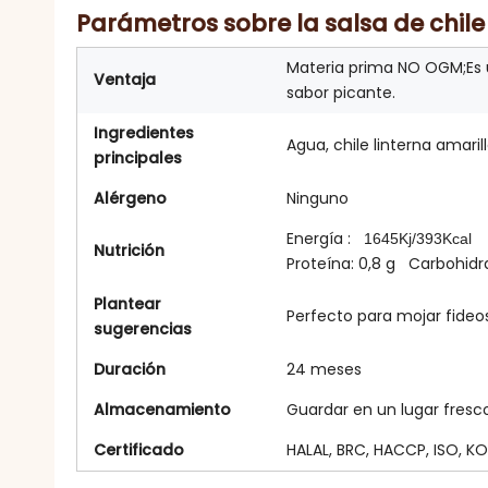
Parámetros sobre la salsa de chile
Materia prima NO OGM;Es u
Ventaja
sabor picante.
Ingredientes
Agua, chile linterna amarill
principales
Alérgeno
Ninguno
Energía :
1645
K
j
/393Kcal
Nutrición
Proteína: 0,8 g Carbohidra
Plantear
Perfecto para mojar fideos
sugerencias
Duración
24 meses
Almacenamiento
Guardar en un lugar fresc
Certificado
HALAL, BRC, HACCP, ISO, K