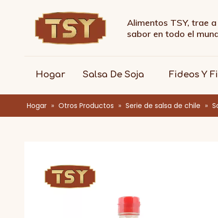
Alimentos TSY, trae a 
sabor en todo el mu
Hogar
Salsa De Soja
Fideos Y F
Hogar
»
Otros Productos
»
Serie de salsa de chile
»
S