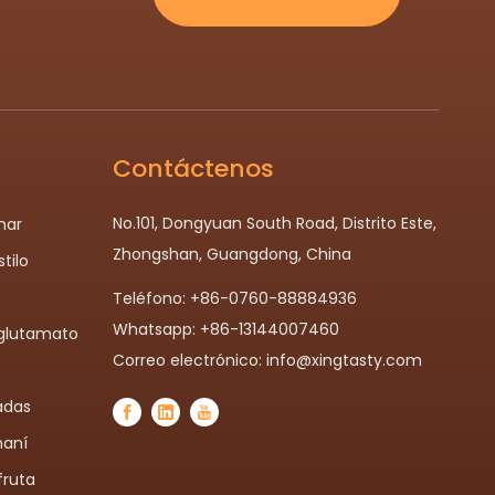
Contáctenos
No.101, Dongyuan South Road, Distrito Este,
nar
Zhongshan, Guangdong, China
tilo
Teléfono: +86-0760-88884936
Whatsapp: +86-13144007460
glutamato
Correo electrónico:
info@xingtasty.com
adas
maní
fruta