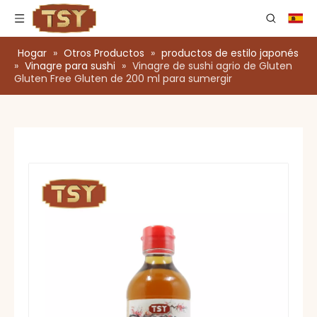
Hogar
»
Otros Productos
»
productos de estilo japonés
»
Vinagre para sushi
»
Vinagre de sushi agrio de Gluten
Gluten Free Gluten de 200 ml para sumergir