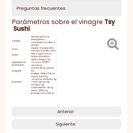
Preguntas frecuentes
Parámetros sobre el vinagre
Tsy
Sushi
Materia prima no
transgénica,
Ventaja
ofreciendo un sabor a
umami
Líquido transparente
Color
de color amarillo claro
Sabe agrio con un
Sabor
toque de dulzura
Agua, vinagre, sal,
(E950),
Ingredientes
acesulfame
principales
sucralosa,
fructoseyrup, azúcar
Alergeno
No
Energía: 493kJ/117kcal
Grasa total: 0g
-La grasa saturada: 0g
Nutrición
-Trans grasa: 0g
Proteína: 0g
Carbohidrato: 29.2g
Sodio: 1550 mg
El vinagre de sushi es
un ingrediente esencial
al hacer sushi, agregar
Sugerencia de
vinagre de sushi a las
servicio
bolas de arroz hace
que el arroz sea más
delicioso y aumenta el
Anterior:
apetito.
Duración
24 meses
Cierre la tapa con
fuerza y ​​mantenga
Almacenamiento
Siguiente:
refrigerada después
de su uso
El tiempo de
15-25 días
entrega