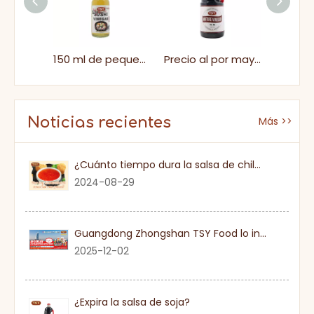
La familia de la botella de vidrio 625ml empaqueta el vinagre de sushi sabroso agrio elaborado
150 ml de pequeño tamaño natural el vinagre de sushi agrio para supermercado
Precio al por mayor de vinagre de paquete a granel de 1.9L 1.9L
Noticias recientes
Más >>
¿Cuánto tiempo dura la salsa de chile dulce una vez que se abre?
2024-08-29
Guangdong Zhongshan TSY Food lo invita sinceramente a visitar la Exposición Gulfood de Dubai 2026
2025-12-02
¿Expira la salsa de soja?