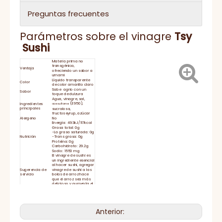
Preguntas frecuentes
Parámetros sobre el vinagre
Tsy
Sushi
Materia prima no
transgénica,
Ventaja
ofreciendo un sabor a
umami
Líquido transparente
Color
de color amarillo claro
Sabe agrio con un
Sabor
toque de dulzura
Agua, vinagre, sal,
(E950),
Ingredientes
acesulfame
principales
sucralosa,
fructoseyrup, azúcar
Alergeno
No
Energía: 493kJ/117kcal
Grasa total: 0g
-La grasa saturada: 0g
Nutrición
-Trans grasa: 0g
Proteína: 0g
Carbohidrato: 29.2g
Sodio: 1550 mg
El vinagre de sushi es
un ingrediente esencial
al hacer sushi, agregar
Sugerencia de
vinagre de sushi a las
servicio
bolas de arroz hace
que el arroz sea más
delicioso y aumenta el
apetito.
Duración
24 meses
Cierre la tapa con
fuerza y ​​mantenga
Almacenamiento
refrigerada después
Anterior:
de su uso
El tiempo de
15-25 días
entrega