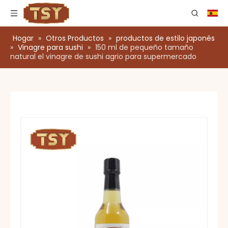
Hogar
»
Otros Productos
»
productos de estilo japonés
»
Vinagre para sushi
»
150 ml de pequeño tamaño
natural el vinagre de sushi agrio para supermercado