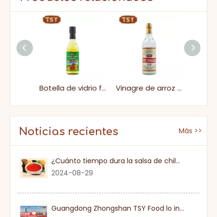
Vinagre de sushi agrio de Gluten Gluten Free Gluten de 200 ml para sumergir
Botella de vidrio fermentada de vinagre de sidra de manzana afrutado
Vinagre de arroz blanco
Noticias recientes
Más >>
¿Cuánto tiempo dura la salsa de chile dulce una vez que se abre?
2024-08-29
Guangdong Zhongshan TSY Food lo invita sinceramente a visitar la Exposición Gulfood de Dubai 2026