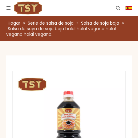
Hogar
»
Serie de salsa de soja
»
Salsa de soja baja
»
Salsa de soya de soja baja halal halal vegano halal
vegano halal vegano.