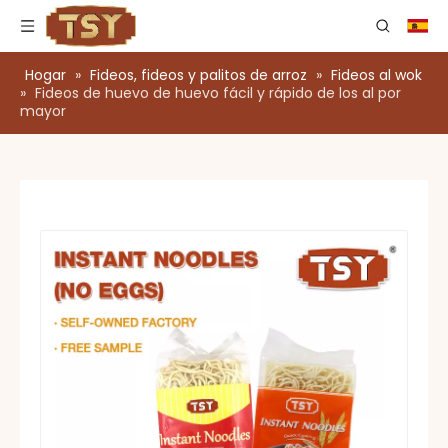
Hogar
»
Fideos, fideos y palitos de arroz
»
Fideos al wok
»
Fideos de huevo de huevo fácil y rápido de los al por
mayor