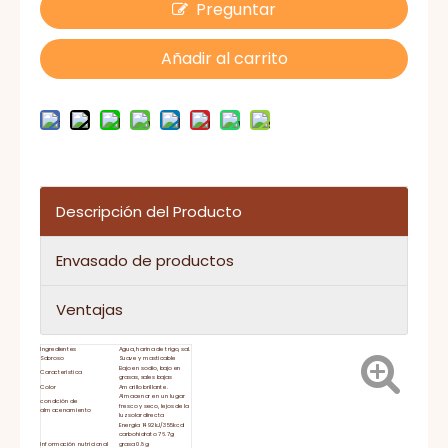
Preguntar
Añadir al carrito
Descripción del Producto
Envasado de productos
Ventajas
Ingredientes
Agua, harina de trigo, sal.
Sabroso
Suave y masticable
Bajo en sodio, bajo en
Característica
grasas, sales bajas
Color
Amarillo brillante.
Almacenar en un lugar
condición de
fresco y seco, lejos de la
almacenamiento
luz solar directa
Energía 1492kJ/355kcal
carbohidrato 76.7g
Información nutricional
grasa 0.8g