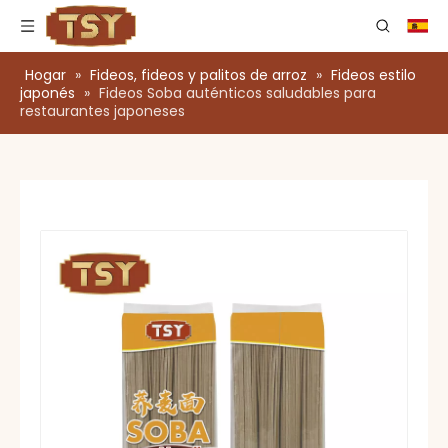
Hogar
»
Fideos, fideos y palitos de arroz
»
Fideos estilo
japonés
»
Fideos Soba auténticos saludables para
restaurantes japoneses