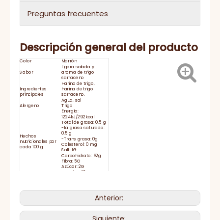
Preguntas frecuentes
Descripción general del producto
Color
Marrón
Ligera salada y
Sabor
aroma de trigo
sarraceno
Harina de trigo,
Ingredientes
harina de trigo
principales
sarraceno,
Agua, sal
Alergeno
Trigo
Energía:
1224kJ/292kcal
Total de grasa: 0.5 g
-La grasa saturada:
0.5 g
Hechos
-Trans grasa: 0g
nutricionales por
Colesterol: 0 mg
cada 100 g
Salt: 1G
Carbohidrato: 62g
Fibra: 5G
Azúcar: 2G
Proteína: 10g
Adecuado para
Sugerencia de
sopa, salteado,
servicio
servido con salsa.
Duración
24 meses
Anterior:
Almacene en un
Almacenamiento
lugar fresco y seco.
El tiempo de
15-25 días
entrega
Siguiente: