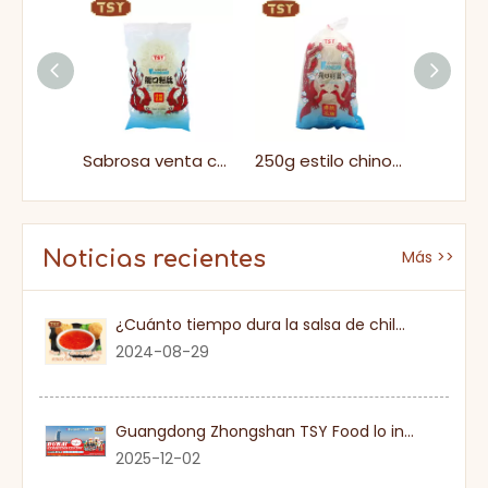
500 g de arroz fideos longkou vermicelli
Sabrosa venta caliente palitos de arroz tailandés masticables arroz salteado vermicelli
250g estilo chino de cocción rápida suave arroz longkou vermicelli
Noticias recientes
Más >>
¿Cuánto tiempo dura la salsa de chile dulce una vez que se abre?
2024-08-29
Guangdong Zhongshan TSY Food lo invita sinceramente a visitar la Exposición Gulfood de Dubai 2026
2025-12-02