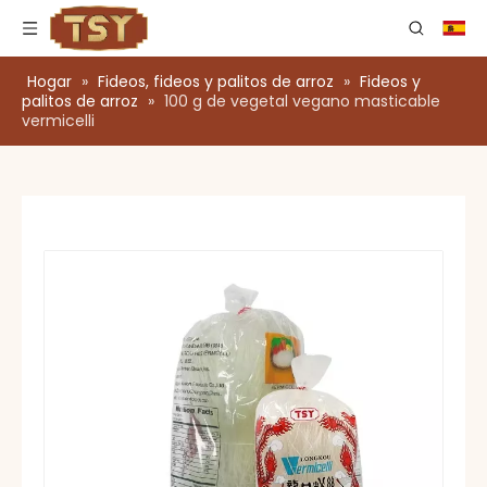
Hogar
»
Fideos, fideos y palitos de arroz
»
Fideos y
palitos de arroz
»
100 g de vegetal vegano masticable
vermicelli