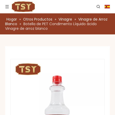
Hogar
»
Otros Productos
»
Vinagre
»
Vinagre de Arroz
Blanco
»
Botella de PET Condimento Líquido ácido
Vinagre de arroz blanco