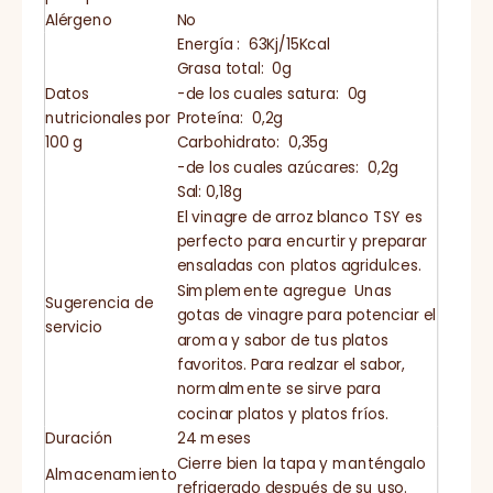
Alérgeno
No
Energía : 63Kj/15Kcal
Grasa total: 0g
Datos
-de los cuales satura: 0g
nutricionales por
Proteína: 0,2g
100 g
Carbohidrato: 0,35g
-de los cuales azúcares: 0,2g
Sal: 0,18g
El vinagre de arroz blanco TSY es
perfecto para encurtir y preparar
ensaladas con platos agridulces.
Simplemente agregue Unas
Sugerencia de
gotas de vinagre para potenciar el
servicio
aroma y sabor de tus platos
favoritos. Para realzar el sabor,
normalmente se sirve para
cocinar platos y platos fríos.
Duración
24 meses
Cierre bien la tapa y manténgalo
Almacenamiento
refrigerado después de su uso.