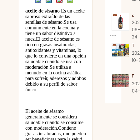
aceite de sésamo
Es un aceite
¿Expira la salsa de soja?
sabroso extraído de las
semillas de sésamo.Se usa
202
comúnmente en la cocina y
06-
tiene un sabor distintivo a
24
nuez.El aceite de sésamo es
rico en grasas insaturadas,
TSY Food presenta auténtica salsa de soja en SIAL PARIS 2024
antioxidantes y vitaminas, lo
202
que lo convierte en una opción
10-
saludable cuando se usa con
moderación.Se utiliza a
menudo en la cocina asiática
Fabricante premium de fideos TSY en Guangdong
para sofreír, aderezos y adobos
202
debido a su perfil de sabor
único.
04-
El aceite de sésamo
generalmente se considera
saludable cuando se consume
con moderación.Contiene
grasas insaturadas, que pueden
ser beneficiosas para la salud