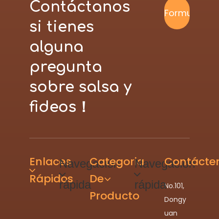
Contáctanos
Formulario
si tienes
alguna
de
pregunta
contacto
sobre salsa y
fideos！
Enlaces
Categoria
Contácte
Navegación
Navegación
Rápidos
De
rápida
rápida
No.101,
Producto
Dongy
uan