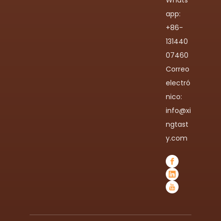
Whats
app:
+86-
131440
07460
Correo
electró
nico:
info@xi
ngtast
y.com