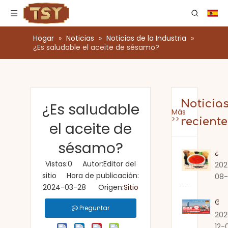
Hogar
»
Noticias
»
Noticias de la Industria
»
¿Es saludable el aceite de sésamo?
Noticia
¿Es saludable
Más
>>
reciente
el aceite de
sésamo?
¿Cuánto tiempo dura la salsa de chile dulce una vez que se abre?
Vistas:
0
Autor:Editor del
202
sitio Hora de publicación:
08-
2024-03-28 Origen:
Sitio
Guangdong Zhongshan TSY Food lo invita sinceramente a visitar la Exposición Gulfood de Dubai 2026
Preguntar
202
12-