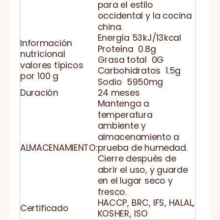
para el estilo
occidental y la cocina
china.
Energía 53kJ/13kcal
Información
Proteína 0.8g
nutricional
Grasa total 0G
valores típicos
Carbohidratos 1.5g
por 100 g
Sodio 5950mg
Duración
24 meses
Mantenga a
temperatura
ambiente y
almacenamiento a
ALMACENAMIENTO:
prueba de humedad.
Cierre después de
abrir el uso, y guarde
en el lugar seco y
fresco.
HACCP, BRC, IFS, HALAL,
Certificado
KOSHER, ISO