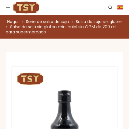
Hogar
»
Serie de salsa de soja
»
Salsa de soja sin gluten
»
Salsa de soja sin gluten mini halal sin OGM de 200 ml
para supermercado