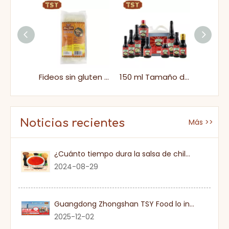
Botella de vidrio de 150 ml salsa de soya sin gluten china
Fideos sin gluten helados deliciosos palitos de arroz de camarón salteado casero
150 ml Tamaño de viaje de viaje saludable salsa de soya vegana sin gluten
Noticias recientes
Más >>
¿Cuánto tiempo dura la salsa de chile dulce una vez que se abre?
2024-08-29
Guangdong Zhongshan TSY Food lo invita sinceramente a visitar la Exposición Gulfood de Dubai 2026
2025-12-02