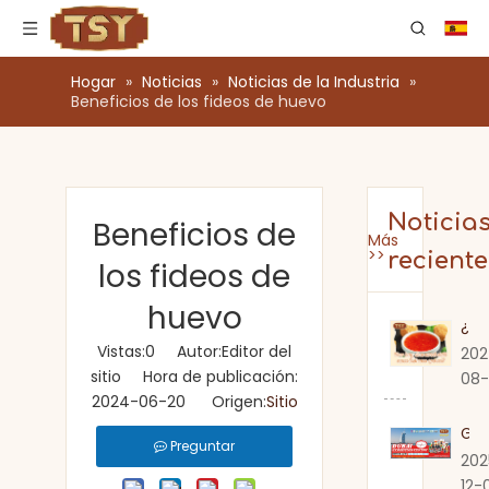
Hogar
»
Noticias
»
Noticias de la Industria
»
Beneficios de los fideos de huevo
Noticia
Beneficios de
Más
>>
reciente
los fideos de
huevo
¿Cuánto tiempo dura la salsa de chile dulce una vez que se abre?
Vistas:
0
Autor:Editor del
202
sitio Hora de publicación:
08-
2024-06-20 Origen:
Sitio
Guangdong Zhongshan TSY Food lo invita sinceramente a visitar la Exposición Gulfood de Dubai 2026
Preguntar
202
12-