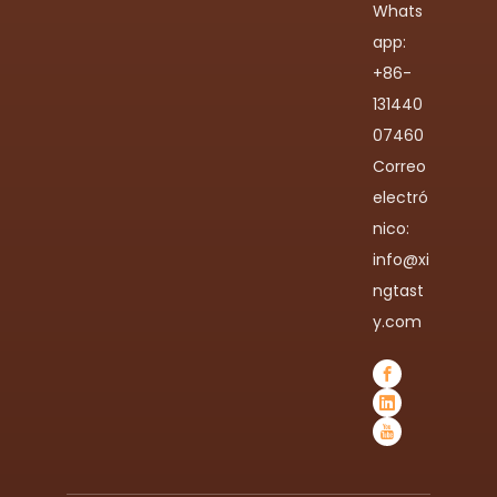
Whats
app:
+86-
131440
07460
Correo
electró
nico:
info@xi
ngtast
y.com