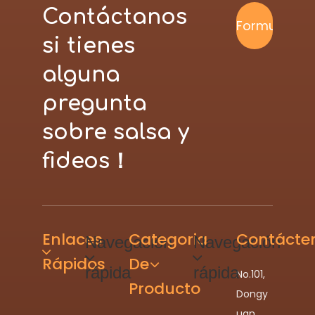
Contáctanos
Formulario
si tienes
alguna
de
pregunta
contacto
sobre salsa y
fideos！
Enlaces
Categoria
Contácte
Navegación
Navegación
Rápidos
De
rápida
rápida
No.101,
Producto
Dongy
uan