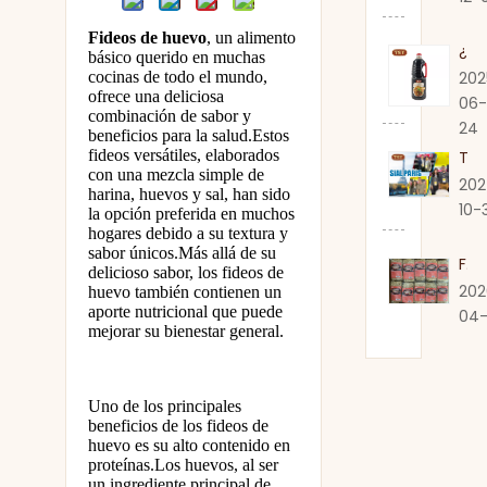
Fideos de huevo
, un alimento
¿Expira la salsa de soja?
básico querido en muchas
cocinas de todo el mundo,
202
ofrece una deliciosa
06-
combinación de sabor y
24
beneficios para la salud.Estos
fideos versátiles, elaborados
TSY Food presenta auténtica salsa de soja en SIAL PARIS 2024
con una mezcla simple de
202
harina, huevos y sal, han sido
10-
la opción preferida en muchos
hogares debido a su textura y
sabor únicos.Más allá de su
Fabricante premium de fideos TSY en Guangdong
delicioso sabor, los fideos de
202
huevo también contienen un
aporte nutricional que puede
04-
mejorar su bienestar general.
Uno de los principales
beneficios de los fideos de
huevo es su alto contenido en
proteínas.Los huevos, al ser
un ingrediente principal de