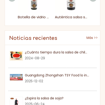
Precio de fábrica Alimento de 250 ml Cocina de botella de vidrio Eel Unagi Salsa
Botella de vidrio Salsa Umami Unagi saludable para supermercado
Auténtica salsa sabrosa de glaseado de anguilas japonesas para tazones de sushi y arroz BBQ
Noticias recientes
Más >>
¿Cuánto tiempo dura la salsa de chile dulce una vez que se abre?
2024-08-29
Guangdong Zhongshan TSY Food lo invita sinceramente a visitar la Exposición Gulfood de Dubai 2026
2025-12-02
¿Expira la salsa de soja?
2025-06-24