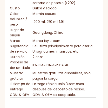
sorbato de potasio (E202)
Gusto
Dulce y salado
Color
Marrón oscuro
Volumen /
200 ml, 250 ml, 1.9l
peso
Lugar de
Guangdong, China
origen
Marca
Marca tsy u oem
Sugerencia
Se utiliza principalmente para asar a
de servicio
Unagi, carnes, mariscos, etc.
Duración
2 años
Proceso de
IFS, BRC, HACCP, HALAL
dar un título
Muestra
Muestras gratuitas disponibles, solo
gratuita
pagan la carga.
El tiempo de
Entrega rápida, solo 3 semanas
entrega
después del depósito de recibo.
ODM & OEM
ODM & OEM es aceptable.