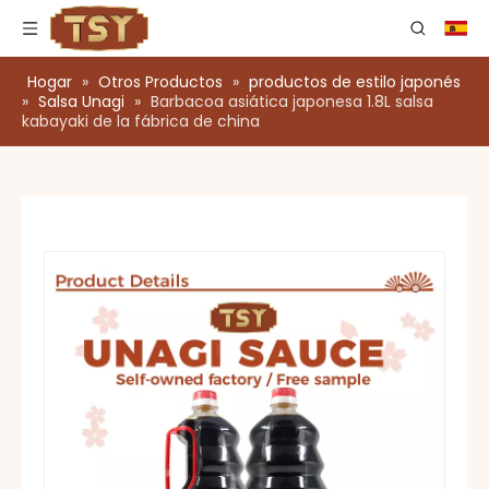
Hogar
»
Otros Productos
»
productos de estilo japonés
»
Salsa Unagi
»
Barbacoa asiática japonesa 1.8L salsa
kabayaki de la fábrica de china