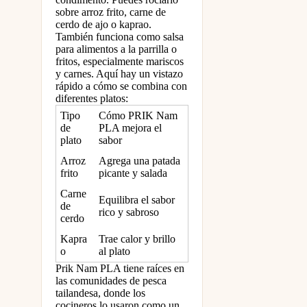
sobre arroz frito, carne de
cerdo de ajo o kaprao.
También funciona como salsa
para alimentos a la parrilla o
fritos, especialmente mariscos
y carnes. Aquí hay un vistazo
rápido a cómo se combina con
diferentes platos:
Tipo
Cómo PRIK Nam
de
PLA mejora el
plato
sabor
Arroz
Agrega una patada
frito
picante y salada
Carne
Equilibra el sabor
de
rico y sabroso
cerdo
Kapra
Trae calor y brillo
o
al plato
Prik Nam PLA tiene raíces en
las comunidades de pesca
tailandesa, donde los
cocineros lo usaron como un