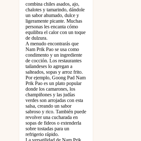
combina chiles asados, ajo,
chalotes y tamarindo, dándole
un sabor ahumado, dulce y
ligeramente picante. Muchas
personas les encanta cómo
equilibra el calor con un toque
de dulzura.
A menudo encontrarás que
Nam Prik Pao se usa como
condimento y un ingrediente
de cocción. Los restaurantes
tailandeses lo agregan a
salteados, sopas y arroz frito.
Por ejemplo, Goong Pad Nam
Prik Pao es un plato popular
donde los camarones, los
champiñones y las judías
verdes son arrojadas con esta
salsa, creando un sabor
sabroso y rico. También puede
revolver una cucharada en
sopas de fideos o extenderla
sobre tostadas para un
refrigerio rápido.
La versatilidad de Nam Prik