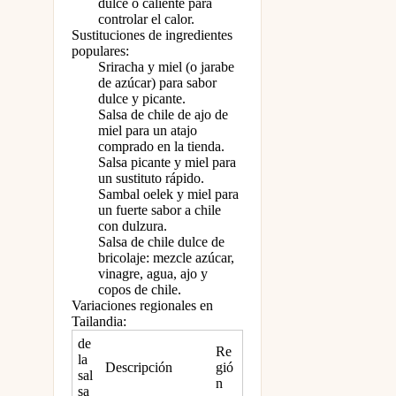
dulce o caliente para
controlar el calor.
Sustituciones de ingredientes
populares:
Sriracha y miel (o jarabe
de azúcar) para sabor
dulce y picante.
Salsa de chile de ajo de
miel para un atajo
comprado en la tienda.
Salsa picante y miel para
un sustituto rápido.
Sambal oelek y miel para
un fuerte sabor a chile
con dulzura.
Salsa de chile dulce de
bricolaje: mezcle azúcar,
vinagre, agua, ajo y
copos de chile.
Variaciones regionales en
Tailandia:
de
Re
la
Descripción
gió
sal
n
sa