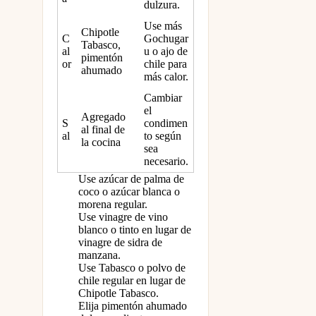
dulzura.
Use más
Chipotle
C
Gochugar
Tabasco,
al
u o ajo de
pimentón
or
chile para
ahumado
más calor.
Cambiar
el
Agregado
S
condimen
al final de
al
to según
la cocina
sea
necesario.
Use azúcar de palma de
coco o azúcar blanca o
morena regular.
Use vinagre de vino
blanco o tinto en lugar de
vinagre de sidra de
manzana.
Use Tabasco o polvo de
chile regular en lugar de
Chipotle Tabasco.
Elija pimentón ahumado