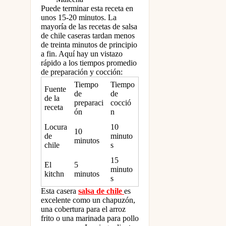
Puede terminar esta receta en
unos 15-20 minutos. La
mayoría de las recetas de salsa
de chile caseras tardan menos
de treinta minutos de principio
a fin. Aquí hay un vistazo
rápido a los tiempos promedio
de preparación y cocción:
Tiempo
Tiempo
Fuente
de
de
de la
preparaci
cocció
receta
ón
n
Locura
10
10
de
minuto
minutos
chile
s
15
El
5
minuto
kitchn
minutos
s
Esta casera
salsa de chile
es
excelente como un chapuzón,
una cobertura para el arroz
frito o una marinada para pollo