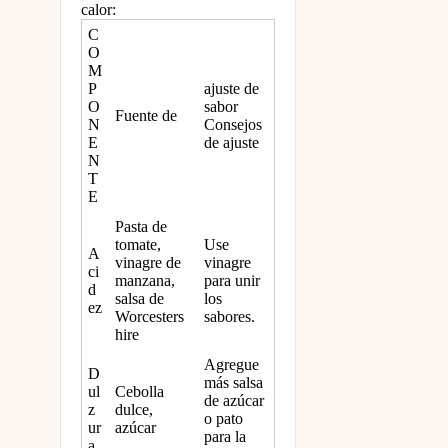
calor:
C
O
M
P
ajuste de
O
sabor
Fuente de
N
Consejos
E
de ajuste
N
T
E
Pasta de
tomate,
Use
A
vinagre de
vinagre
ci
manzana,
para unir
d
salsa de
los
ez
Worcesters
sabores.
hire
Agregue
D
más salsa
ul
Cebolla
de azúcar
z
dulce,
o pato
ur
azúcar
para la
a