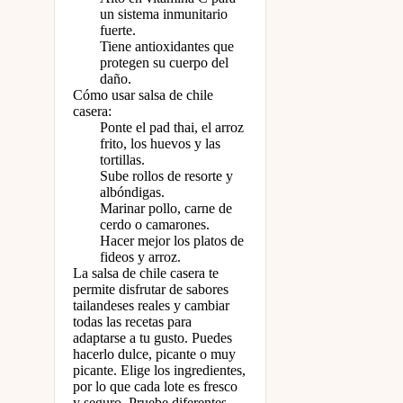
un sistema inmunitario
fuerte.
Tiene antioxidantes que
protegen su cuerpo del
daño.
Cómo usar salsa de chile
casera:
Ponte el pad thai, el arroz
frito, los huevos y las
tortillas.
Sube rollos de resorte y
albóndigas.
Marinar pollo, carne de
cerdo o camarones.
Hacer mejor los platos de
fideos y arroz.
La salsa de chile casera te
permite disfrutar de sabores
tailandeses reales y cambiar
todas las recetas para
adaptarse a tu gusto. Puedes
hacerlo dulce, picante o muy
picante. Elige los ingredientes,
por lo que cada lote es fresco
y seguro. Pruebe diferentes