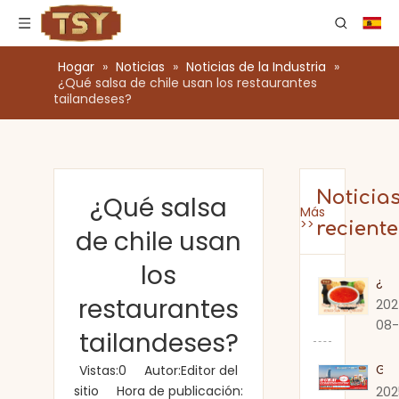
Hogar
»
Noticias
»
Noticias de la Industria
»
¿Qué salsa de chile usan los restaurantes
tailandeses?
Noticia
¿Qué salsa
Más
>>
reciente
de chile usan
los
¿Cuánto tiempo dura la salsa de chile dulce una vez que se abre?
restaurantes
202
08-
tailandeses?
Guangdong Zhongshan TSY Food lo invita sinceramente a visitar la Exposición Gulfood de Dubai 2026
Vistas:
0
Autor:Editor del
sitio Hora de publicación:
202