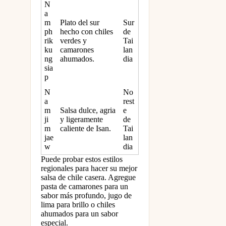
N
a
m
Plato del sur
Sur
ph
hecho con chiles
de
rik
verdes y
Tai
ku
camarones
lan
ng
ahumados.
dia
sia
p
N
No
a
rest
m
Salsa dulce, agria
e
ji
y ligeramente
de
m
caliente de Isan.
Tai
jae
lan
w
dia
Puede probar estos estilos
regionales para hacer su mejor
salsa de chile casera. Agregue
pasta de camarones para un
sabor más profundo, jugo de
lima para brillo o chiles
ahumados para un sabor
especial.