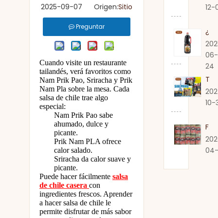
2025-09-07 Origen:
Sitio
12-
Preguntar
¿Expira la salsa de soja?
202
06-
Cuando visite un restaurante
24
tailandés, verá favoritos como
TSY Food presenta auténtica salsa de soja en SIAL PARIS 2024
Nam Prik Pao, Sriracha y Prik
Nam Pla sobre la mesa. Cada
202
salsa de chile trae algo
10-
especial:
Nam Prik Pao sabe
ahumado, dulce y
Fabricante premium de fideos TSY en Guangdong
picante.
202
Prik Nam PLA ofrece
04-
calor salado.
Sriracha da calor suave y
picante.
Puede hacer fácilmente
salsa
de chile casera
con
ingredientes frescos. Aprender
a hacer salsa de chile le
permite disfrutar de más sabor