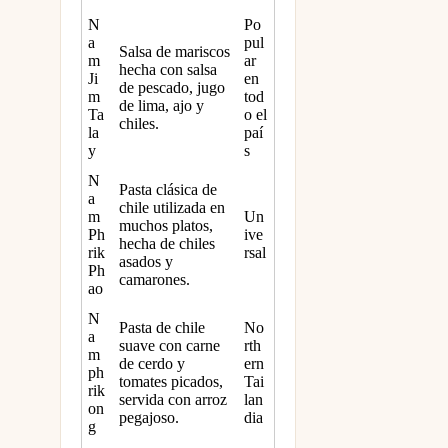
N
Po
a
pul
Salsa de mariscos
m
ar
hecha con salsa
Ji
en
de pescado, jugo
m
tod
de lima, ajo y
Ta
o el
chiles.
la
paí
y
s
N
Pasta clásica de
a
chile utilizada en
m
Un
muchos platos,
Ph
ive
hecha de chiles
rik
rsal
asados ​​y
Ph
camarones.
ao
N
Pasta de chile
No
a
suave con carne
rth
m
de cerdo y
ern
ph
tomates picados,
Tai
rik
servida con arroz
lan
on
pegajoso.
dia
g