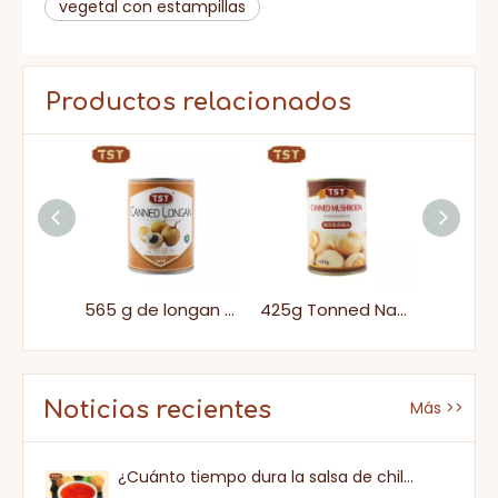
vegetal con estampillas
Productos relacionados
Recetas veganas de 3 kg Vegetales saludables garbanzos enlatados en latas para cocinar fácilmente
565 g de longan enlatado dulce natural enlatado para cocinar fresco para postres
425g Tonned Natural Low Fat Enshon Contonado para supermercado para supermercado
Noticias recientes
Más >>
¿Cuánto tiempo dura la salsa de chile dulce una vez que se abre?