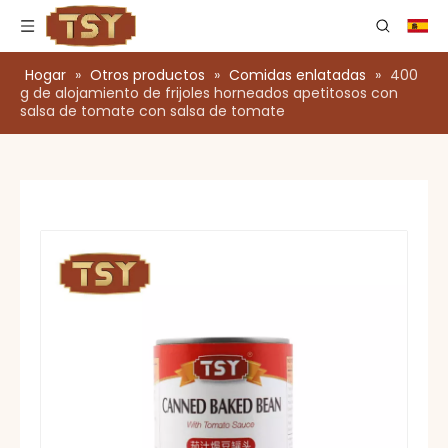
Hogar
»
Otros productos
»
Comidas enlatadas
»
400
g de alojamiento de frijoles horneados apetitosos con
salsa de tomate con salsa de tomate