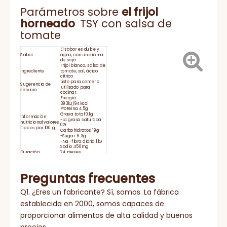
Parámetros sobre
el frijol
horneado
TSY con salsa de
tomate
El sabor es dulce y
Sabor
agrio, con un aroma
de soja
Frijol blanco, salsa de
Ingrediente
tomate, sal, ácido
cítrico
Listo para comer o
Sugerencia de
utilizado para
servicio
cocinar.
Energía
393kJ/94kcal
Proteína 4.5g
Grasa total 0.1g
Información
-La grasa saturada
nutricional valores
0G
típicos por 100 g
Carbohidratos 19g
-Sugar 6.3g
-Na -fibra diaria 1.1G
Sodio 450mg
Duración
24 meses
Mantenga a
temperatura
ambiente y
Preguntas frecuentes
almacenamiento a
ALMACENAMIENTO:
prueba de humedad.
Después de abrir,
manténgase en el
Q1. ¿Eres un fabricante? Sí, somos. La fábrica
refrigerador por no
más de 24 horas
establecida en 2000, somos capaces de
HACCP, BRC, IFS,
Certificado
HALAL, KOSHER, ISO
proporcionar alimentos de alta calidad y buenos